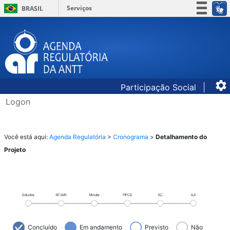
Serviços
BRASIL
Simplifique!
Participe
Acesso à informação
Legislação
Participação Social
Canais
Logon
​​​​​​Você es
tá aqui: ​​​
Agenda Regulatória
​ >
Cronograma
​ >
Detalhamento do
Projeto
Concluído
Em andamento
Previsto
Não