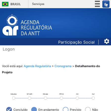
Serviços
BRASIL
Simplifique!
Participe
Acesso à informação
Legislação
Participação Social
Canais
Logon
​​​​​​Você es
tá aqui: ​​​
Agenda Regulatória
​ >
Cronograma
​ >
Detalhamento do
Projeto
Concluído
Em andamento
Previsto
Não