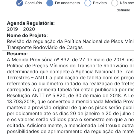
Concluído
Em andamento
Previsto
Não pre
definido
Agenda Regulatória:
2019 - 2020
Nome do Projeto:
Revisão da regulação da Política Nacional de Pisos Mí
Transporte Rodoviário de Cargas
Resumo:
A Medida Provisória nº 832, de 27 de maio de 2018, inst
Política de Preços Mínimos do Transporte Rodoviário d
determinando que compete à Agência Nacional de Tran
Terrestres – ANTT a publicação de tabela com os preç
referentes ao quilômetro rodado na realização de fretes
carregado. A primeira tabela foi então publicada por m
Resolução ANTT nº 5.820, de 30 de maio de 2018. A Lei
13.703/2018, que converteu a mencionada Medida Provi
manteve a previsão original de que os pisos serão publ
periodicamente até os dias 20 de janeiro e 20 de julho
e os valores serão válidos para o semestre em que a n
editada. Adicionalmente, a mencionada Lei trouxe outra
possibilidades de aprimoramento da regulação da matér