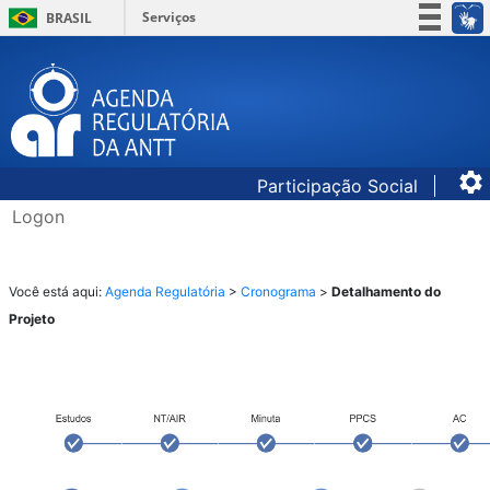
Serviços
BRASIL
Simplifique!
Participe
Acesso à informação
Legislação
Participação Social
Canais
Logon
​​​​​​Você es
tá aqui: ​​​
Agenda Regulatória
​ >
Cronograma
​ >
Detalhamento do
Projeto