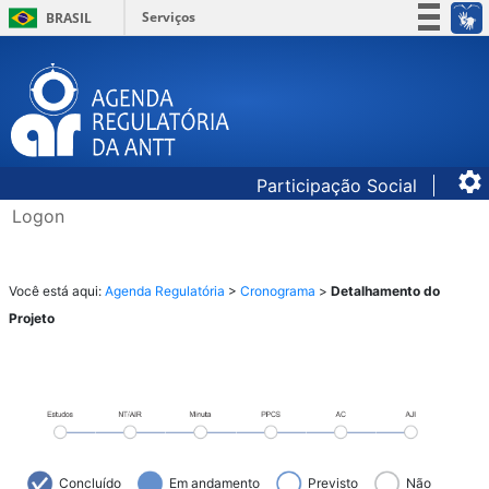
Serviços
BRASIL
Simplifique!
Participe
Acesso à informação
Legislação
Participação Social
Canais
Logon
​​​​​​Você es
tá aqui: ​​​
Agenda Regulatória
​ >
Cronograma
​ >
Detalhamento do
Projeto
Concluído
Em andamento
Previsto
Não