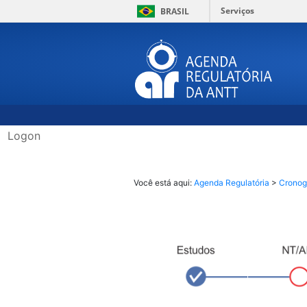
Serviços
BRASIL
Logon
​​​​​​Você es
tá aqui: ​​​
Agenda Regulatória
​ >
Crono