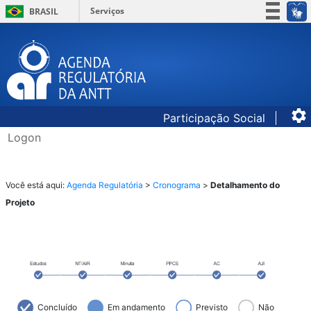
Serviços
BRASIL
Simplifique!
Participe
Acesso à informação
Legislação
Participação Social
Canais
Logon
​​​​​​Você es
tá aqui: ​​​
Agenda Regulatória
​ >
Cronograma
​ >
Detalhamento do
Projeto
Concluído
Em andamento
Previsto
Não